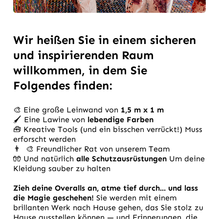
Wir heißen Sie in einem sicheren
und inspirierenden Raum
willkommen, in dem Sie
Folgendes finden:
🎨 Eine große Leinwand von
1,5 m x 1 m
🖌️ Eine Lawine von
lebendige Farben
🧰 Kreative Tools (und ein bisschen verrückt!) Muss
erforscht werden
👨 ‍ 🎨 Freundlicher Rat von unserem Team
🧤 Und natürlich
alle Schutzausrüstungen
Um deine
Kleidung sauber zu halten
Zieh deine Overalls an, atme tief durch... und lass
die Magie geschehen!
Sie werden mit einem
brillanten Werk nach Hause gehen, das Sie stolz zu
Hause ausstellen können — und Erinnerungen, die